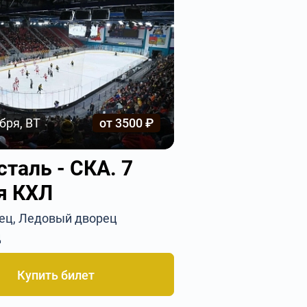
бря, ВТ
от 3500 ₽
таль - СКА. 7
я КХЛ
вец, Ледовый дворец
ц
Купить билет