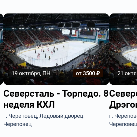
19 октября, ПН
от 3500 ₽
21 октя
Северсталь - Торпедо. 8
Север
неделя КХЛ
Дрэго
г. Череповец, Ледовый дворец
г. Черепо
Череповец
Черепове