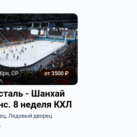
бря, СР
от 3500 ₽
сталь - Шанхай
нс. 8 неделя КХЛ
вец, Ледовый дворец
ц