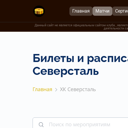
Главная
Матчи
Серт
Данный сайт не является официальным сайтом клуба , являетс
деятельности са
Билеты и распис
Северсталь
Главная
ХК Северсталь