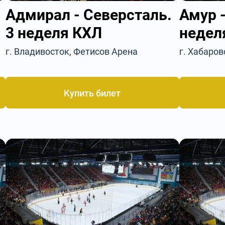
Адмирал - Северсталь.
Амур -
3 неделя КХЛ
недел
г. Владивосток, Фетисов Арена
г. Хабаров
Купить билет