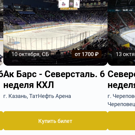
10 октября, СБ
от 1700 ₽
13 октя
6
Ак Барс - Северсталь. 6
Северс
неделя КХЛ
недел
г. Казань, ТатНефть Арена
г. Черепо
Черепове
Купить билет