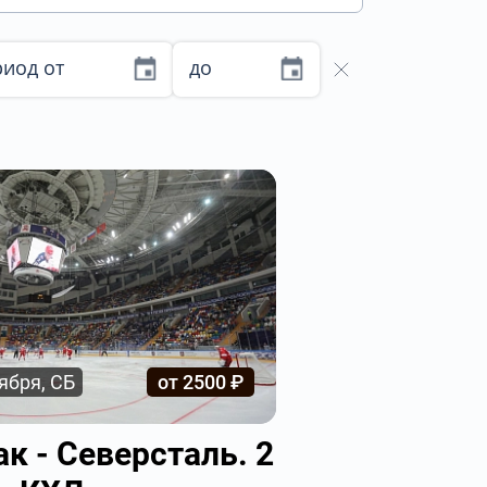
иод от
до
ября, СБ
от 2500 ₽
к - Северсталь. 2