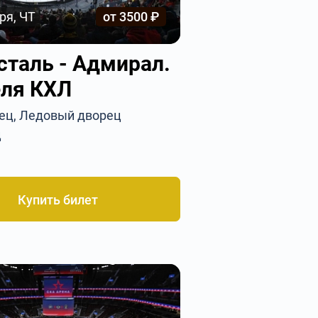
ря, ЧТ
от 3500 ₽
сталь - Адмирал.
еля КХЛ
вец, Ледовый дворец
ц
Купить билет