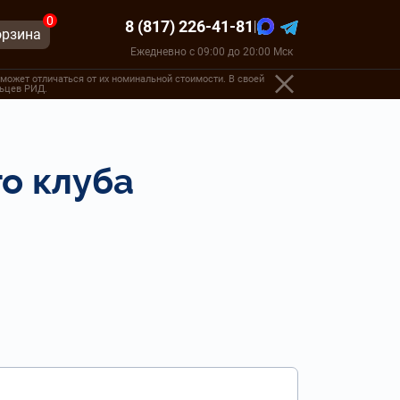
0
8 (817) 226-41-81
|
орзина
Ежедневно с 09:00 до 20:00 Мск
может отличаться от их номинальной стоимости. В своей
льцев РИД.
о клуба