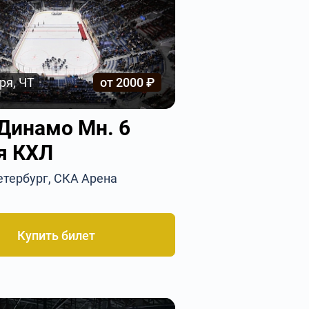
ря, ЧТ
от 2000 ₽
 Динамо Мн. 6
я КХЛ
етербург, СКА Арена
Купить билет