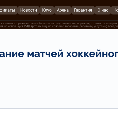
ификаты
Новости
Клуб
Арена
Гарантия
О нас
К
я сайтом вторичного рынка билетов на спортивные мероприятия, стоимость которых 
йт не использует РИД третьих лиц, не связан с товарами (работами, услугами) владе
ание матчей хоккейног