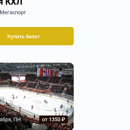
я КХЛ
 Мегаспорт
Купить билет
ября, ПН
от 1350 ₽