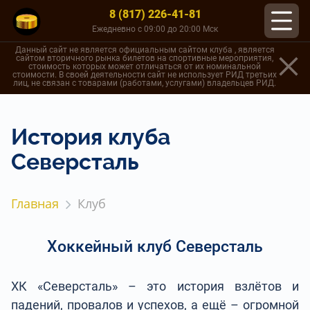
8 (817) 226-41-81
Ежедневно с 09:00 до 20:00 Мск
Данный сайт не является официальным сайтом клуба , является
сайтом вторичного рынка билетов на спортивные мероприятия,
стоимость которых может отличаться от их номинальной
стоимости. В своей деятельности сайт не использует РИД третьих
лиц, не связан с товарами (работами, услугами) владельцев РИД.
История клуба
Северсталь
Главная
Клуб
Хоккейный клуб Северсталь
ХК «Северсталь» – это история взлётов и
падений, провалов и успехов, а ещё – огромной