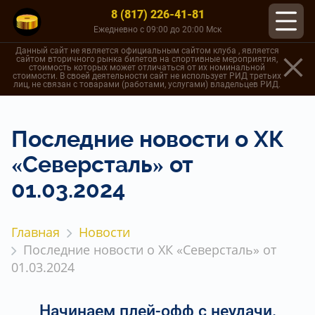
8 (817) 226-41-81
Ежедневно с 09:00 до 20:00 Мск
Данный сайт не является официальным сайтом клуба , является
сайтом вторичного рынка билетов на спортивные мероприятия,
стоимость которых может отличаться от их номинальной
стоимости. В своей деятельности сайт не использует РИД третьих
лиц, не связан с товарами (работами, услугами) владельцев РИД.
Последние новости о ХК
«Северсталь» от
01.03.2024
Главная
Новости
Последние новости о ХК «Северсталь» от
01.03.2024
Начинаем плей-офф с неудачи.