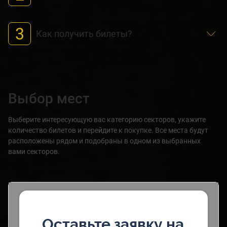
3
Как получить билеты?
Выбор мест
Выберите интересующую вас категорию секторов, укажите
количество билетов и перейдите к покупке. Все места будут
расположены рядом и подобраны в одном из выбранных
вами секторов.
Оставьте заявку на